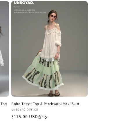
格
 Top
Boho Tassel Top & Patchwork Maxi Skirt
販
UNSOYAO OFFICE
通
$115.00 USDから
売
元:
常