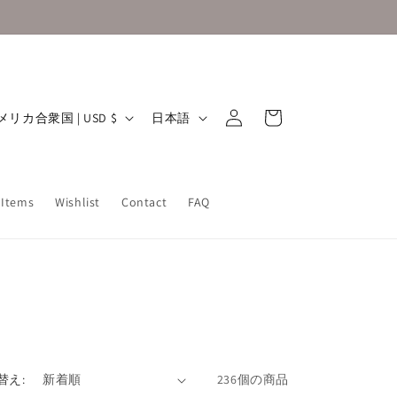
ロ
カ
グ
言
ー
アメリカ合衆国 | USD $
日本語
イ
語
ト
ン
 Items
Wishlist
Contact
FAQ
替え:
236個の商品