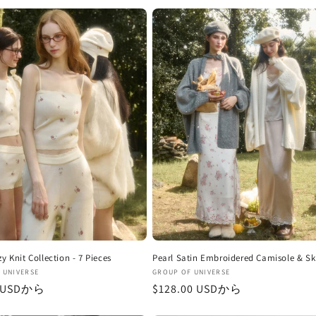
zy Knit Collection - 7 Pieces
Pearl Satin Embroidered Camisole & Ski
販
 UNIVERSE
GROUP OF UNIVERSE
0 USDから
通
$128.00 USDから
売
元:
常