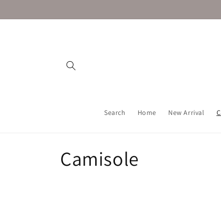
コンテ
ンツに
進む
Search
Home
New Arrival
C
コ
Camisole
レ
ク