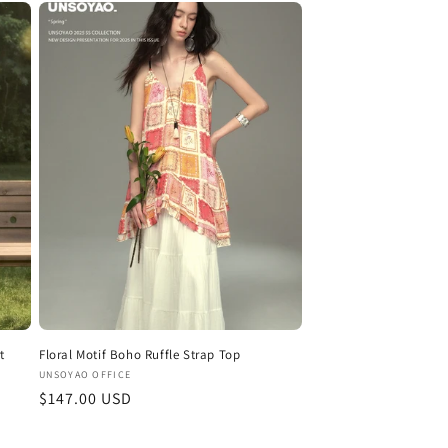
価
格
t
Floral Motif Boho Ruffle Strap Top
販
UNSOYAO OFFICE
通
$147.00 USD
売
元:
常
価