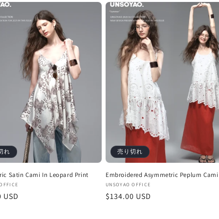
格
切れ
売り切れ
ic Satin Cami In Leopard Print
Embroidered Asymmetric Peplum Cami
販
OFFICE
UNSOYAO OFFICE
0 USD
通
$134.00 USD
売
元:
常