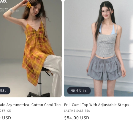
価
格
切れ
売り切れ
aid Asymmetrical Cotton Cami Top
Frill Cami Top With Adjustable Straps
販
OFFICE
SALTHE SALT TEA
0 USD
通
$84.00 USD
売
元:
常
価