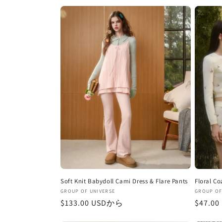
シ
ョ
ン
:
Soft Knit Babydoll Cami Dress & Flare Pants
Floral Co
販
販
GROUP OF UNIVERSE
GROUP OF
通
$133.00 USDから
通
$47.0
売
売
元:
元:
常
常