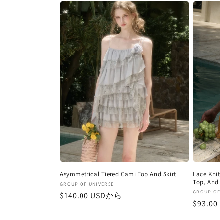
価
格
格
Asymmetrical Tiered Cami Top And Skirt
Lace Knit
Top, And 
販
GROUP OF UNIVERSE
販
GROUP OF
通
$140.00 USDから
売
通
$93.0
売
元:
常
元:
常
価