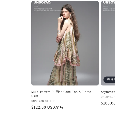
価
格
格
売り
Multi-Pattern Ruffled Cami Top & Tiered
Asymmetr
Skirt
販
UNSOYAO 
販
UNSOYAO OFFICE
通
$100.0
売
通
$122.00 USDから
売
元:
常
元:
常