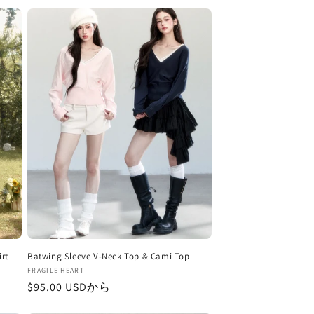
rt
Batwing Sleeve V-Neck Top & Cami Top
販
FRAGILE HEART
通
$95.00 USDから
売
元:
常