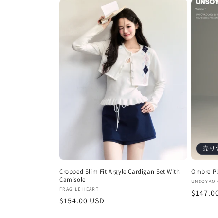
価
価
格
格
売り
Cropped Slim Fit Argyle Cardigan Set With
Ombre Pl
Camisole
販
UNSOYAO 
販
FRAGILE HEART
通
$147.0
売
通
$154.00 USD
売
元:
常
元:
常
価