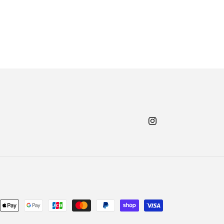
価
格
Instagram