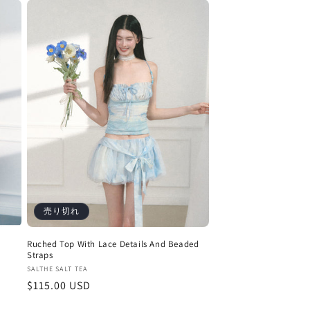
価
格
売り切れ
Ruched Top With Lace Details And Beaded
Straps
販
SALTHE SALT TEA
通
$115.00 USD
売
元:
常