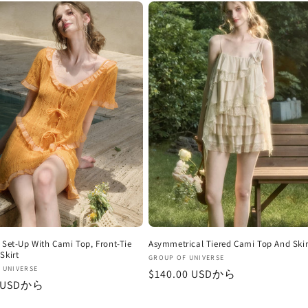
格
 Set-Up With Cami Top, Front-Tie
Asymmetrical Tiered Cami Top And Skir
Skirt
販
GROUP OF UNIVERSE
 UNIVERSE
通
$140.00 USDから
売
0 USDから
元:
常
価