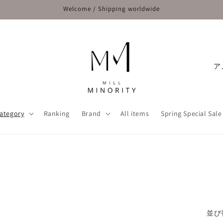
Welcome / Shipping worldwide
国
/
地
域
ategory
Ranking
Brand
All items
Spring Special Sale
並び