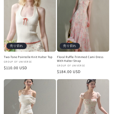
売り切れ
売り切れ
Two-Tone Pointelle Knit Halter Top
Floral Ruffle-Trimmed Cami Dress
With Halter Strap
販
GROUP OF UNIVERSE
販
GROUP OF UNIVERSE
通
$110.00 USD
売
通
$184.00 USD
売
元:
常
元:
常
価
価
格
格