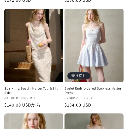
通
$172.00 USD
通
$180.00 USD
売
売
元:
元:
常
常
価
価
格
格
売り切れ
Sparkling Sequin Halter Top & Slit
Eyelet Embroidered Backless Halter
Skirt
Dress
販
GROUP OF UNIVERSE
販
GROUP OF UNIVERSE
通
$140.00 USDから
通
$184.00 USD
売
売
元:
元:
常
常
価
価
格
格