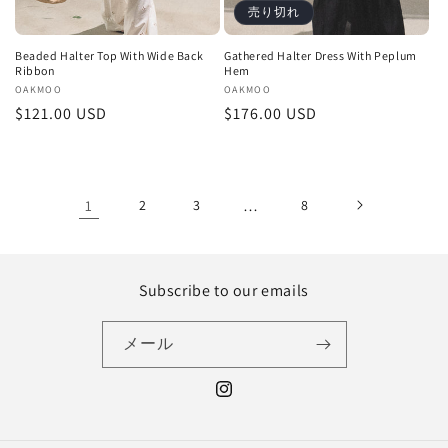
売り切れ
Beaded Halter Top With Wide Back
Gathered Halter Dress With Peplum
Ribbon
Hem
販
OAKMOO
販
OAKMOO
通
$121.00 USD
通
$176.00 USD
売
売
元:
元:
常
常
価
価
格
格
1
2
3
…
8
Subscribe to our emails
メール
Instagram