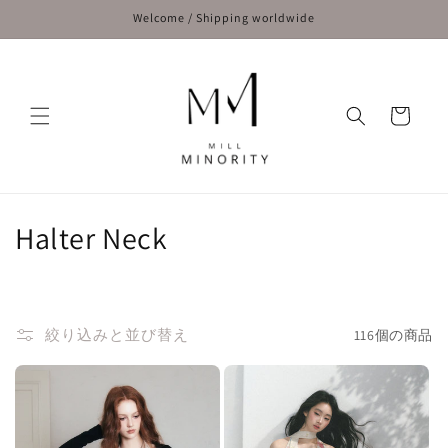
コンテ
Welcome / Shipping worldwide
ンツに
進む
カ
ー
ト
コ
Halter Neck
レ
ク
絞り込みと並び替え
116個の商品
シ
ョ
ン