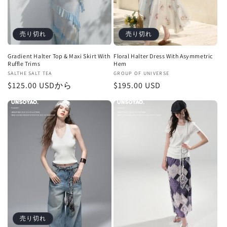
売り切れ
売り切れ
Gradient Halter Top & Maxi Skirt With
Floral Halter Dress With Asymmetric
Ruffle Trims
Hem
販
SALTHE SALT TEA
販
GROUP OF UNIVERSE
通
$125.00 USDから
通
$195.00 USD
売
売
元:
元:
常
常
価
価
格
格
売り切れ