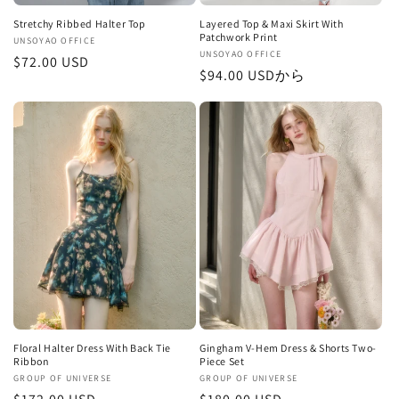
Stretchy Ribbed Halter Top
Layered Top & Maxi Skirt With
Patchwork Print
販
UNSOYAO OFFICE
販
UNSOYAO OFFICE
通
$72.00 USD
売
通
$94.00 USDから
売
元:
常
元:
常
価
価
格
格
Floral Halter Dress With Back Tie
Gingham V-Hem Dress & Shorts Two-
Ribbon
Piece Set
販
GROUP OF UNIVERSE
販
GROUP OF UNIVERSE