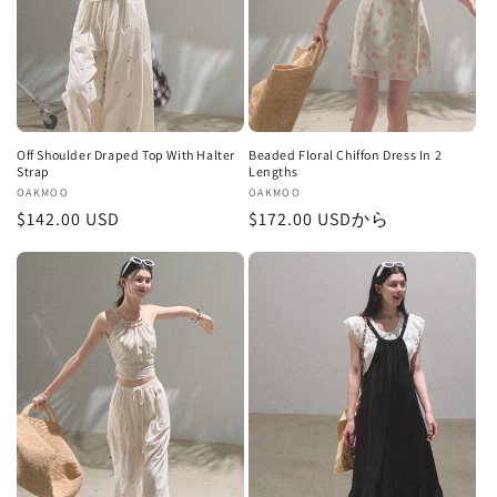
Off Shoulder Draped Top With Halter
Beaded Floral Chiffon Dress In 2
Strap
Lengths
販
OAKMOO
販
OAKMOO
通
$142.00 USD
通
$172.00 USDから
売
売
元:
元:
常
常
価
価
格
格