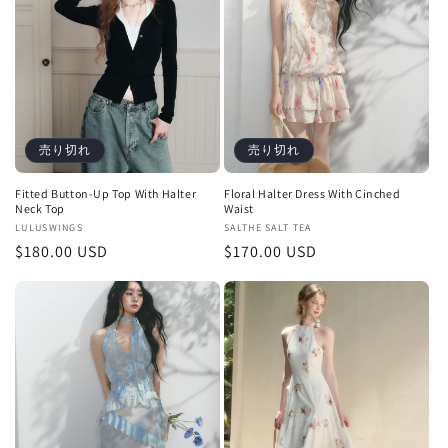
:
売り切れ
売り切れ
Fitted Button-Up Top With Halter
Floral Halter Dress With Cinched
Neck Top
Waist
販
LULUSWINGS
販
SALTHE SALT TEA
通
$180.00 USD
通
$170.00 USD
売
売
元:
元:
常
常
価
価
格
格