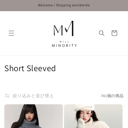
コンテ
Welcome / Shipping worldwide
ンツに
進む
カ
ー
ト
コ
Short Sleeved
レ
ク
絞り込みと並び替え
741個の商品
シ
ョ
ン