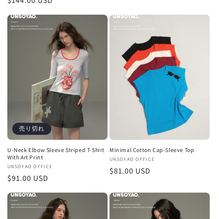
通
$144.00 USD
売
元:
常
元:
常
価
価
格
格
売り切れ
U-Neck Elbow Sleeve Striped T-Shirt
Minimal Cotton Cap-Sleeve Top
With Art Print
販
UNSOYAO OFFICE
販
UNSOYAO OFFICE
通
$81.00 USD
売
通
$91.00 USD
売
元:
常
元:
常
価
価
格
格