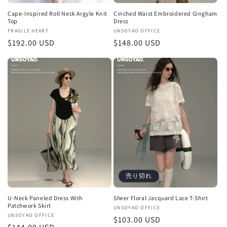
Cape-Inspired Roll Neck Argyle Knit
Cinched Waist Embroidered Gingham
Top
Dress
販
FRAGILE HEART
販
UNSOYAO OFFICE
通
$192.00 USD
通
$148.00 USD
売
売
元:
元:
常
常
価
価
格
格
売り切れ
U-Neck Paneled Dress With
Sheer Floral Jacquard Lace T-Shirt
Patchwork Skirt
販
UNSOYAO OFFICE
販
UNSOYAO OFFICE
通
$103.00 USD
売