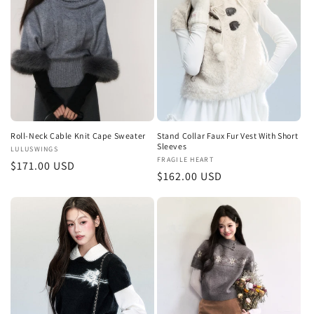
:
Roll-Neck Cable Knit Cape Sweater
Stand Collar Faux Fur Vest With Short
Sleeves
販
LULUSWINGS
販
FRAGILE HEART
通
$171.00 USD
売
通
$162.00 USD
売
元:
常
元:
常
価
価
格
格