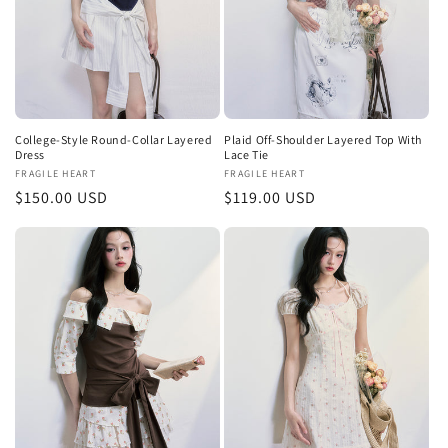
College-Style Round-Collar Layered
Plaid Off-Shoulder Layered Top With
Dress
Lace Tie
販
FRAGILE HEART
販
FRAGILE HEART
通
$150.00 USD
通
$119.00 USD
売
売
元:
元:
常
常
価
価
格
格