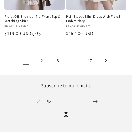
Floral Off-Shoulder Tie-Front Top &
Puff-Sleeve Mini Dress With Floral
Matching Skirt
Embroidery
販
FRAGILE HEART
販
FRAGILE HEART
通
$119.00 USDから
通
$157.00 USD
売
売
元:
元:
常
常
価
価
格
格
1
2
3
…
47
Subscribe to our emails
メール
Instagram