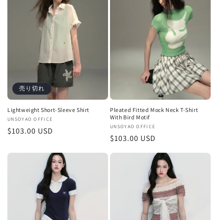
売り切れ
Lightweight Short-Sleeve Shirt
Pleated Fitted Mock Neck T-Shirt
With Bird Motif
販
UNSOYAO OFFICE
販
UNSOYAO OFFICE
通
$103.00 USD
売
通
$103.00 USD
売
元:
常
元:
常
価
価
格
格