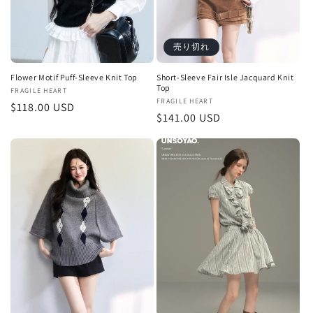
売り切れ
Flower Motif Puff-Sleeve Knit Top
Short-Sleeve Fair Isle Jacquard Knit
Top
販
FRAGILE HEART
販
FRAGILE HEART
通
$118.00 USD
売
通
$141.00 USD
売
元:
常
元:
常
価
価
格
格